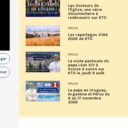
Les Docteurs de
l'Église, une série
documentaire à
redécouvrir sur KTO
Article
Les reportages d'été
2026 de KTO
Article
ager
La visite pastorale du
pape Léon XIV à
Assise à suivre sur
list
KTO le jeudi 6 août
Article
Le pape en Uruguay,
Argentine et Pérou du
6 au 17 novembre
2026