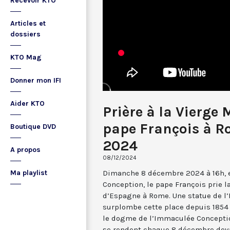
Recevoir KTO
Articles et
dossiers
KTO Mag
Donner mon IFI
Aider KTO
Prière à la Vierge 
pape François à R
Boutique DVD
2024
A propos
08/12/2024
Dimanche 8 décembre 2024 à 16h, e
Ma playlist
Conception, le pape François prie l
d’Espagne à Rome. Une statue de 
surplombe cette place depuis 1854 
le dogme de l’Immaculée Conception
se rendent chaque 8 décembre dev