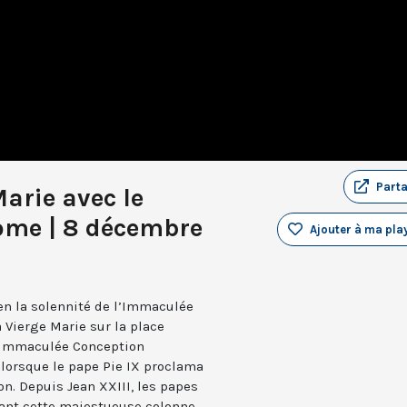
Part
Marie avec le
ome | 8 décembre
Ajouter à ma play
n la solennité de l’Immaculée
a Vierge Marie sur la place
l’Immaculée Conception
lorsque le pape Pie IX proclama
. Depuis Jean XXIII, les papes
ant cette majestueuse colonne