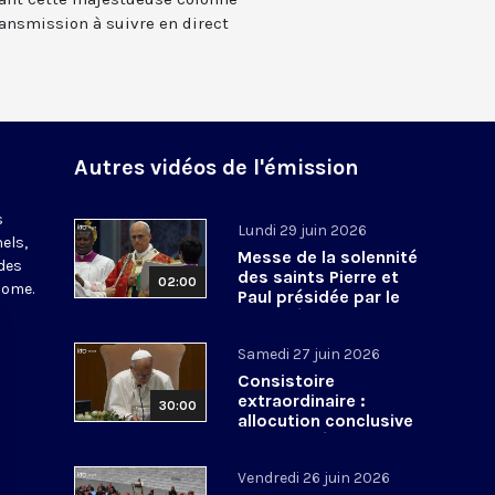
ransmission à suivre en direct
Autres vidéos de l'émission
s
Lundi 29 juin 2026
els,
Messe de la solennité
des
des saints Pierre et
02:00
Rome.
Paul présidée par le
pape Léon XIV - 29 juin
2026
Samedi 27 juin 2026
Consistoire
extraordinaire :
30:00
allocution conclusive
du pape Léon XIV et Te
Deum - 27 juin 2026
Vendredi 26 juin 2026