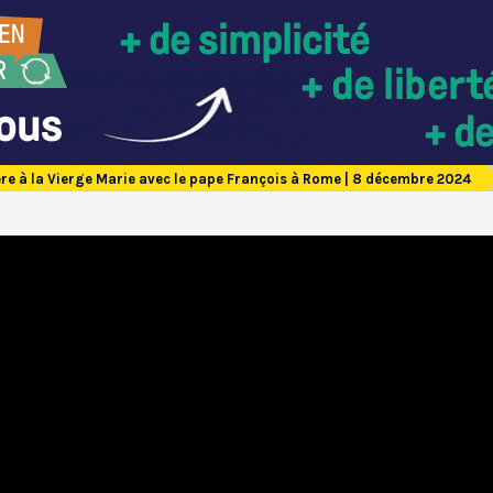
ère à la Vierge Marie avec le pape François à Rome | 8 décembre 2024