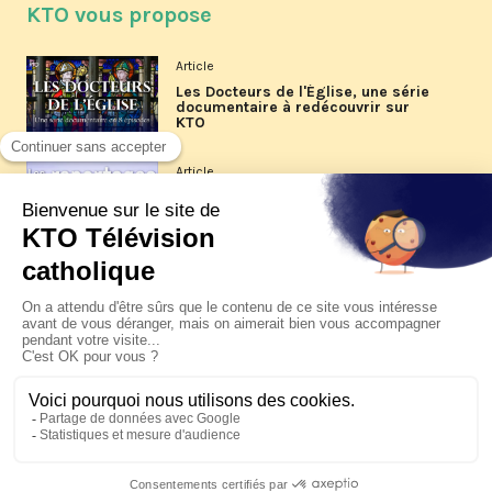
KTO vous propose
Article
Les Docteurs de l'Église, une série
documentaire à redécouvrir sur
KTO
Article
Les reportages d'été 2026 de KTO
Article
La visite pastorale du pape Léon
XIV à Assise à suivre sur KTO le
jeudi 6 août
Article
Le pape en Uruguay, Argentine et
Pérou du 6 au 17 novembre 2026