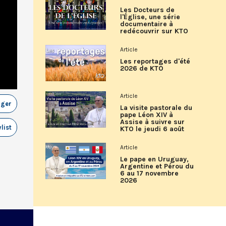
Les Docteurs de
l'Église, une série
documentaire à
redécouvrir sur KTO
Article
Les reportages d'été
2026 de KTO
Article
ager
La visite pastorale du
pape Léon XIV à
Assise à suivre sur
list
KTO le jeudi 6 août
Article
Le pape en Uruguay,
Argentine et Pérou du
6 au 17 novembre
2026