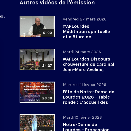
Autres vidéos de l'émission
s :
Vendredi 27 mars 2026
#APLourdes
Méditation spirituelle
01:00
et clôture de
l’Assemblée des
évêques de France - 27
Mardi 24 mars 2026
mars 2026
#APLourdes Discours
d’ouverture du cardinal
24:27
Jean-Marc Aveline,
président de la CEF -
24 mars 2026
Mercredi 11 février 2026
Fête de Notre-Dame de
Lourdes 2026 - Table
26:38
ronde : L’accueil des
pèlerins, aujourd’hui et
demain
Mardi 10 février 2026
Notre-Dame de
Lourdes - Procession
01:15:00