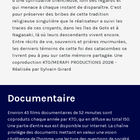
d’une spiritualité silencieuse, loin des regards et
qui menace à chaque instant de disparaître. C’est
pour préserver des bribes de cette tradition
religieuse singulière que le réalisateur a suivi les
traces de ces croyants, dans les îles de Goto et à
Nagasaki, là où leurs descendants vivent encore.
Entre récits de vie, souvenirs et prières murmurées,
les derniers témoins de cette foi des catacombes se
livrent peu à peu sur cette mémoire partagée. Une
coproduction KTO/MERAPI PRODUCTIONS 2026 -
Réalisée par Sylvain Girard
Documentaire
Environ 45 films documentaires de 52 minutes sont
coproduits chaque année par KTO, qui en diffuse au total 150.
Une partie d'entre eux est disponible sur Internet. La chaîne
privilégie des documents mettant en valeur une vision
chrétienne de l'homme, une lecture des questions de société