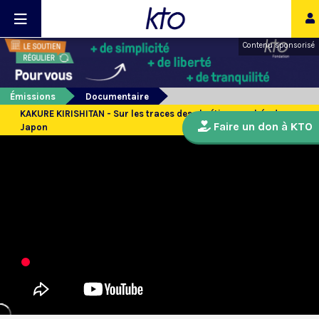
Contenu sponsorisé
Émissions
Documentaire
KAKURE KIRISHITAN - Sur les traces des chrétiens cachés du
Faire un don à KTO
Japon