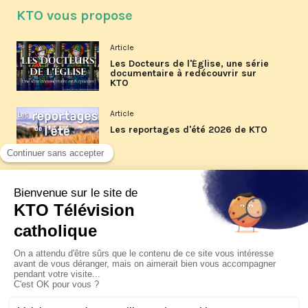
KTO vous propose
Article
Les Docteurs de l'Église, une série
documentaire à redécouvrir sur
KTO
Article
Les reportages d'été 2026 de KTO
Article
La visite pastorale du pape Léon
XIV à Assise à suivre sur KTO le
jeudi 6 août
Article
Le pape en Uruguay, Argentine et
Pérou du 6 au 17 novembre 2026