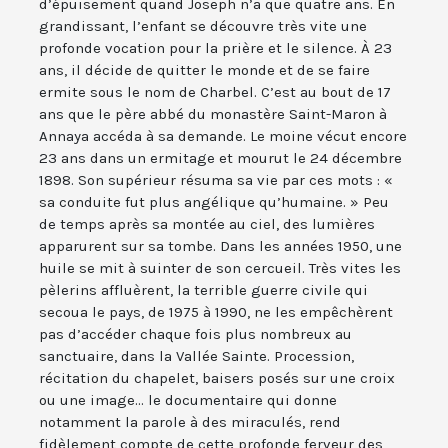
d’épuisement quand Joseph n’a que quatre ans. En
grandissant, l’enfant se découvre très vite une
profonde vocation pour la prière et le silence. À 23
ans, il décide de quitter le monde et de se faire
ermite sous le nom de Charbel. C’est au bout de 17
ans que le père abbé du monastère Saint-Maron à
Annaya accéda à sa demande. Le moine vécut encore
23 ans dans un ermitage et mourut le 24 décembre
1898. Son supérieur résuma sa vie par ces mots : «
sa conduite fut plus angélique qu’humaine. » Peu
de temps après sa montée au ciel, des lumières
apparurent sur sa tombe. Dans les années 1950, une
huile se mit à suinter de son cercueil. Très vites les
pèlerins affluèrent, la terrible guerre civile qui
secoua le pays, de 1975 à 1990, ne les empêchèrent
pas d’accéder chaque fois plus nombreux au
sanctuaire, dans la Vallée Sainte. Procession,
récitation du chapelet, baisers posés sur une croix
ou une image... le documentaire qui donne
notamment la parole à des miraculés, rend
fidèlement compte de cette profonde ferveur des