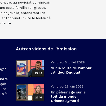
prêcheurs au noviciat dominicain
ans cette famille religieuse.
n ce jour-là, entendront les
vier Loppinet invite le lecteur à
unauté.
Autres vidéos de l'émission
Vendredi 3 juillet 2026
Sur la route de l’amour
ages
: Andéol Dudouit
25:45
ualité
eçoit
Vendredi 26 juin 2026
d’une
Un pèlerinage sur le
La foi
toit du monde :
23:16
Orianne Aymard