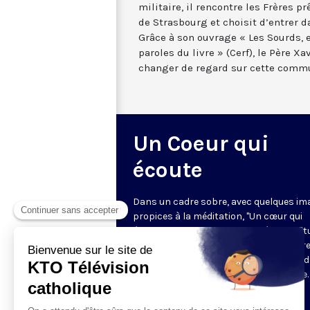
militaire, il rencontre les Frères 
de Strasbourg et choisit d’entrer d
Grâce à son ouvrage « Les Sourds, e
paroles du livre » (Cerf), le Père Xa
changer de regard sur cette comm
Un Coeur qui
écoute
Dans un cadre sobre, avec quelques im
propices à la méditation, "Un cœur qui
écoute" donne toute sa place à la spirit
sur le ton de l’intime. Cyril Lepeigneux r
un invité pour 26 minutes d’évocation 
vie, d’une intense expérience spirituelle. 
vivante et incarnée par des témoins.