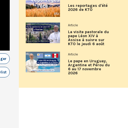
Les reportages d'été
2026 de KTO
Article
La visite pastorale du
pape Léon XIV à
Assise à suivre sur
KTO le jeudi 6 août
Article
ager
Le pape en Uruguay,
Argentine et Pérou du
6 au 17 novembre
list
2026