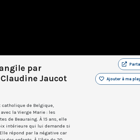
Part
angile par
 Claudine Jaucot
Ajouter à ma play
 catholique de Belgique,
 avec la Vierge Marie : les
es de Beauraing. À 15 ans, elle
ix intérieure qui lui demande si
 Elle répond par la négative car
oir des enfants. À l’âge de 20