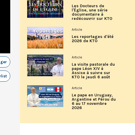
Les Docteurs de
l'Église, une série
documentaire à
redécouvrir sur KTO
Article
Les reportages d'été
2026 de KTO
Article
ager
La visite pastorale du
pape Léon XIV à
Assise à suivre sur
list
KTO le jeudi 6 août
Article
Le pape en Uruguay,
Argentine et Pérou du
6 au 17 novembre
2026