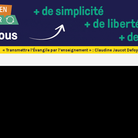
« Transmettre l’Évangile par l’enseignement » : Claudine Jaucot Defoy