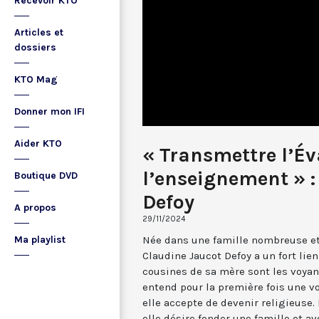
Recevoir KTO
Articles et
dossiers
KTO Mag
Donner mon IFI
Aider KTO
« Transmettre l’Év
l’enseignement » :
Boutique DVD
Defoy
A propos
29/11/2024
Née dans une famille nombreuse et
Ma playlist
Claudine Jaucot Defoy a un fort lien
cousines de sa mère sont les voyant
entend pour la première fois une vo
elle accepte de devenir religieuse.
elle désire fonder une famille et av