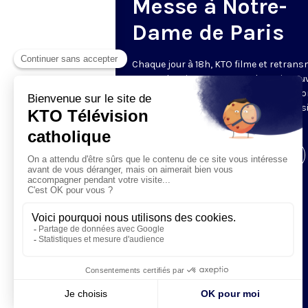
Messe à Notre-
Dame de Paris
Chaque jour à 18h, KTO filme et retrans
messe depuis Notre-Dame de Paris rouv
Les textes des Vêpres et de la messe so
presque toujours ceux qu’indiquent le s
www.aelf.org
.
Visiter la page de l'émission