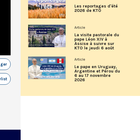
Les reportages d'été
2026 de KTO
Article
La visite pastorale du
pape Léon XIV à
Assise à suivre sur
KTO le jeudi 6 août
Article
ager
Le pape en Uruguay,
Argentine et Pérou du
6 au 17 novembre
list
2026