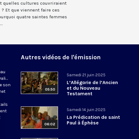
et quelles cultures couvriraient
 ? Et que viennent faire ces
Pourquoi quatre saintes femmes
..
Autres vidéos de l'émission
eau
Samedi 21 juin 2025
Dali…
L’Allégorie de l’Ancien
de son
et du Nouveau
05:50
net
Testament
ails
Samedi 14 juin 2025
tent
La Prédication de saint
t
Paul à Éphèse
06:02