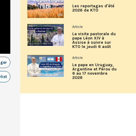
Les reportages d'été
2026 de KTO
Article
La visite pastorale du
pape Léon XIV à
Assise à suivre sur
KTO le jeudi 6 août
Article
ager
Le pape en Uruguay,
Argentine et Pérou du
6 au 17 novembre
list
2026