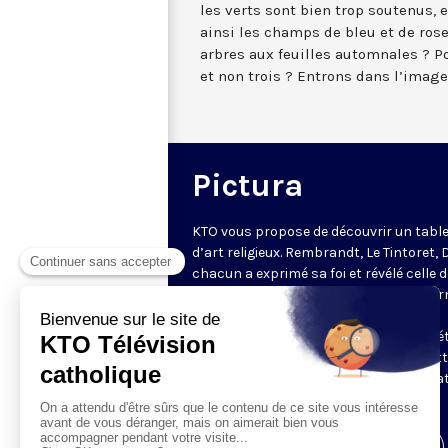
les verts sont bien trop soutenus, 
ainsi les champs de bleu et de rose
arbres aux feuilles automnales ? 
et non trois ? Entrons dans l’image.
Pictura
KTO vous propose de découvrir un tabl
d’art religieux. Rembrandt, Le Tintoret, 
chacun a exprimé sa foi et révélé celle 
époque à travers ses œuvres. Régis Bur
nous plonge littéralement dans leurs
tableaux éclairant grandes lignes et dét
pour observer la théologie qu'elles met
en couleur. Une émission en partenaria
avec
Le Monde de la Bible
.
Visiter la page de l'émission