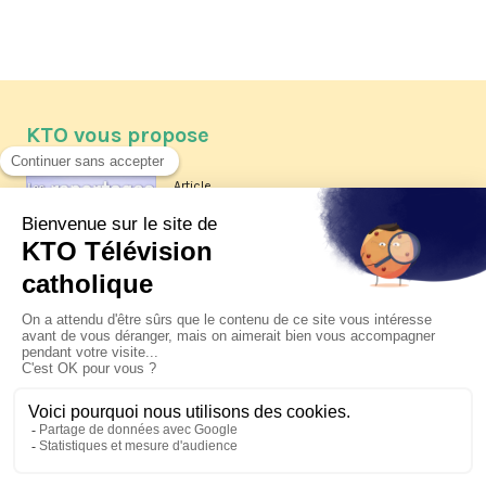
KTO vous propose
Article
Les reportages d'été 2026 de KTO
Article
La visite pastorale du pape Léon
XIV à Assise à suivre sur KTO le
jeudi 6 août
Article
Le pape en Uruguay, Argentine et
Pérou du 6 au 17 novembre 2026