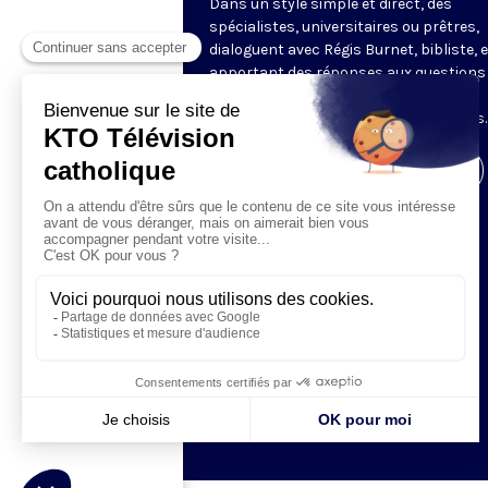
Dans un style simple et direct, des
spécialistes, universitaires ou prêtres,
dialoguent avec Régis Burnet, bibliste, 
apportant des réponses aux questions
nous pouvons nous poser sur la foi, la
liturgie, de grandes figures chrétiennes.
Visiter la page de l'émission