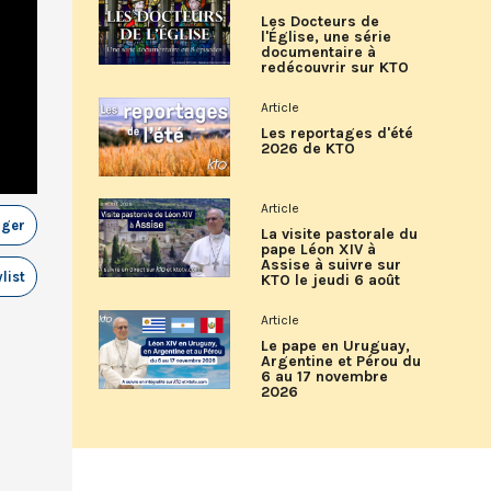
Les Docteurs de
l'Église, une série
documentaire à
redécouvrir sur KTO
Article
Les reportages d'été
2026 de KTO
Article
ager
La visite pastorale du
pape Léon XIV à
Assise à suivre sur
list
KTO le jeudi 6 août
Article
Le pape en Uruguay,
Argentine et Pérou du
6 au 17 novembre
2026