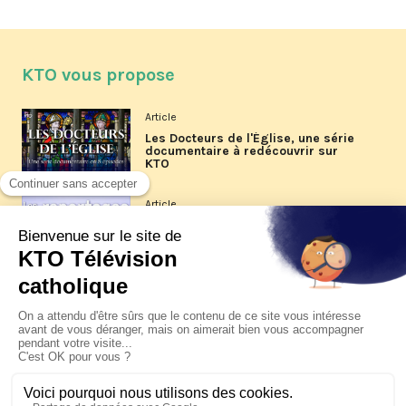
KTO vous propose
Article
Les Docteurs de l'Église, une série
documentaire à redécouvrir sur
KTO
Article
Les reportages d'été 2026 de KTO
Article
La visite pastorale du pape Léon
XIV à Assise à suivre sur KTO le
jeudi 6 août
Article
Le pape en Uruguay, Argentine et