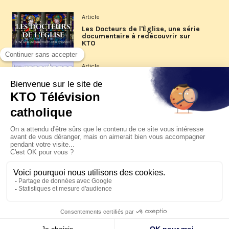
Article
Les Docteurs de l'Église, une série
documentaire à redécouvrir sur
KTO
Article
Les reportages d'été 2026 de KTO
Article
La visite pastorale du pape Léon
XIV à Assise à suivre sur KTO le
jeudi 6 août
Article
Le pape en Uruguay, Argentine et
Pérou du 6 au 17 novembre 2026