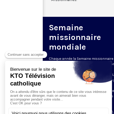
Semaine
missionnaire
mondiale
Chaque année la Semaine missionnaire
mondiale appelle les catholiques à la pr
et au partage, pour soutenir la vie et la
mission des Églises locales du monde. 
quête du Dimanche de la Mission est le 
culminant de la Semaine missionnaire
mondiale. KTO vous invite à découvrir d
témoins de la mission aux quatre coins
monde.
Visiter la page de l'émission