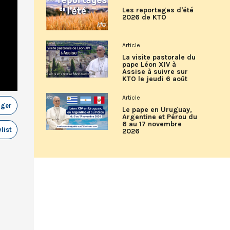
Les reportages d'été
2026 de KTO
Article
La visite pastorale du
pape Léon XIV à
Assise à suivre sur
KTO le jeudi 6 août
Article
ager
Le pape en Uruguay,
Argentine et Pérou du
6 au 17 novembre
list
2026