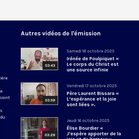
Autres vidéos de l'émission
Samedi 18 octobre 2025
Irénée de Poulpiquet «
Le corps du Christ est
03:43
une source infinie
d’espérance »
ière
Vendredi 17 octobre 2025
La
Père Laurent Bissara «
point
L’espérance et la joie
03:39
sont liées ».
es
 du
Jeudi 16 octobre 2025
Élise Bourdier «
J’espère apporter de la
03:29