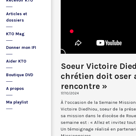
Recevoir KTO
Articles et
dossiers
KTO Mag
Donner mon IFI
Aider KTO
Soeur Victoire Died
chrétien doit oser a
Boutique DVD
rencontre »
A propos
17/10/2024
À l’occasion de la Semaine Mission
Ma playlist
Victoire Diedhiou, soeur de la prés
sa mission dans le diocèse de Roue
semaine est : « Allez et invitez tou
Un témoignage réalisé en partenari
Missionnaires.