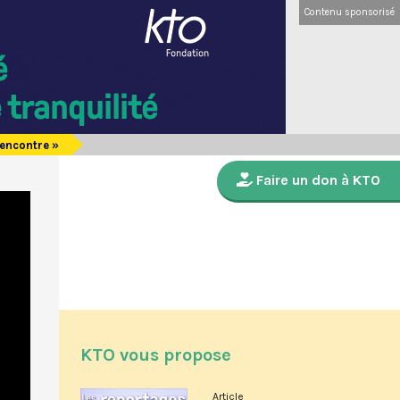
Contenu sponsorisé
 rencontre »
Faire un don à KTO
KTO vous propose
Article