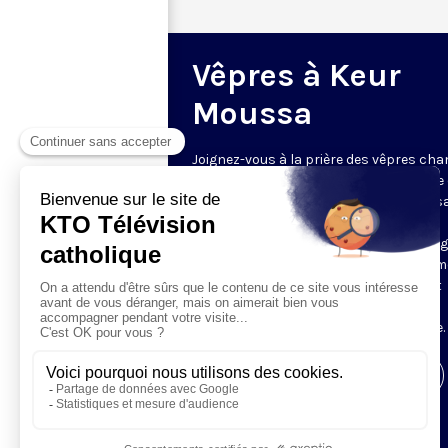
Vêpres à Keur
Moussa
Joignez-vous à la prière des vêpres ch
par les moines de l’abbaye bénédictine
Cœur Immaculé de Marie à Keur Mouss
Sénégal ! La communauté accueille les
caméras de KTO par ce rendez-vous rég
et inédit. L'abbaye est célèbre dans le 
entier pour sa liturgie, qui unit le chant
grégorien et les harmonies locales,
accompagnées par la kora mandingue.
Visiter la page de l'émission