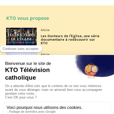
KTO vous propose
Article
Les Docteurs de l'Église, une série
documentaire à redécouvrir sur
KTO
Article
Les reportages d'été 2026 de KTO
Article
La visite pastorale du pape Léon
XIV à Assise à suivre sur KTO le
jeudi 6 août
Article
Le pape en Uruguay, Argentine et
Pérou du 6 au 17 novembre 2026