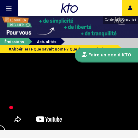
Contenu sponsorisé
Émissions
Actualités
#AbbéPierre Que savait Rome ? Que dire aux victimes ?
Faire un don à KTO