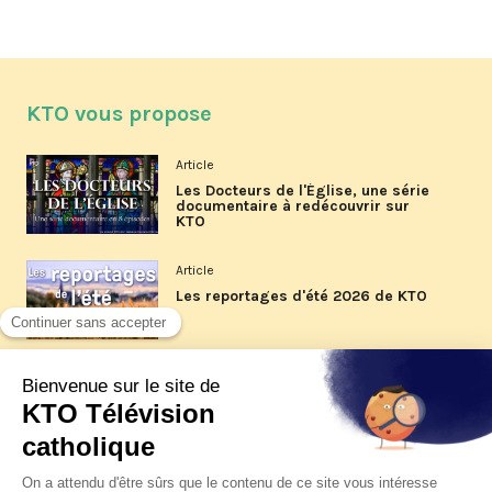
KTO vous propose
Article
Les Docteurs de l'Église, une série
documentaire à redécouvrir sur
KTO
Article
Les reportages d'été 2026 de KTO
Article
La visite pastorale du pape Léon
XIV à Assise à suivre sur KTO le
jeudi 6 août
Article