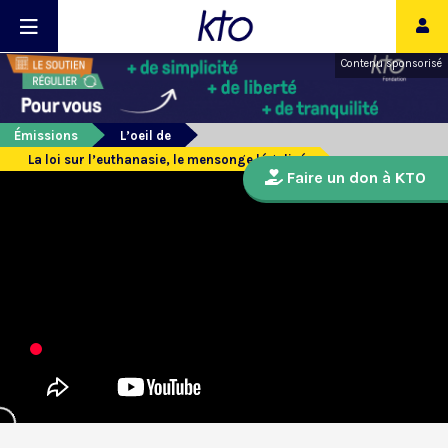
Contenu sponsorisé
Émissions
L’oeil de
La loi sur l’euthanasie, le mensonge légalisé
Faire un don à KTO