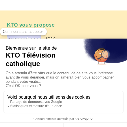
KTO vous propose
Article
Les reportages d'été 2026 de KTO
Article
La visite pastorale du pape Léon
XIV à Assise à suivre sur KTO le
jeudi 6 août
Article
Le pape en Uruguay, Argentine et
Pérou du 6 au 17 novembre 2026