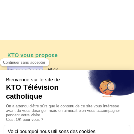
KTO vous propose
Article
Les reportages d'été 2026 de KTO
Article
La visite pastorale du pape Léon
XIV à Assise à suivre sur KTO le
jeudi 6 août
Article
Le pape en Uruguay, Argentine et