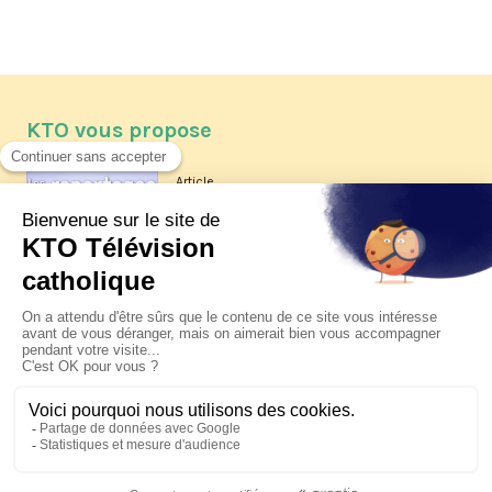
KTO vous propose
Article
Les reportages d'été 2026 de KTO
Article
La visite pastorale du pape Léon
XIV à Assise à suivre sur KTO le
jeudi 6 août
Article
Le pape en Uruguay, Argentine et
Pérou du 6 au 17 novembre 2026