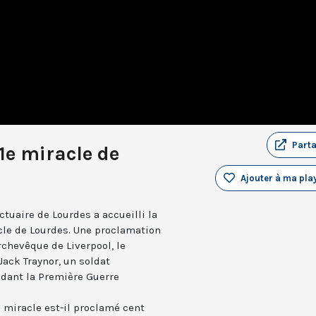
Part
1e miracle de
Ajouter à ma play
uaire de Lourdes a accueilli la
acle de Lourdes. Une proclamation
chevêque de Liverpool, le
Jack Traynor, un soldat
dant la Première Guerre
e miracle est-il proclamé cent