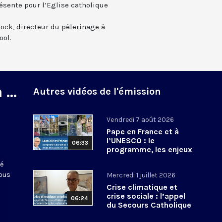
ésente pour l’Eglise catholique
ock, directeur du pèlerinage à
ool.
...
Autres vidéos de l'émission
Vendredi 7 août 2026
Pape en France et à
l’UNESCO : le
06:33
programme, les enjeux
de son voyage,
té
comment le suivre ?
nous
Mercredi 1 juillet 2026
Crise climatique et
crise sociale : l’appel
06:24
du Secours Catholique
en faveur des plus