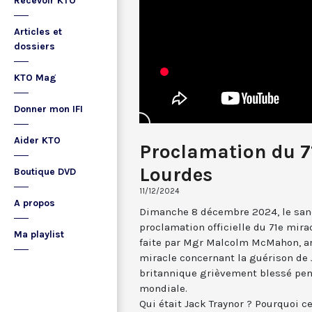
Recevoir KTO
Articles et
dossiers
KTO Mag
Donner mon IFI
Aider KTO
Proclamation du 7
Lourdes
Boutique DVD
11/12/2024
A propos
Dimanche 8 décembre 2024, le sanct
proclamation officielle du 71e mir
Ma playlist
faite par Mgr Malcolm McMahon, ar
miracle concernant la guérison de 
britannique grièvement blessé pen
mondiale.
Qui était Jack Traynor ? Pourquoi c