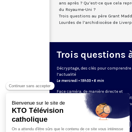
ans après ? Qu’est-ce que cela repr
du Royaume-Uni ?
Trois questions au père Grant Madd
Lourdes de l’archidiocèse de Liverp
Trois questions à 
Décryptage, des clés pour comprendre
l’actualité
Le mercredi • 19h55 • 6 min
Face caméra, de manière directe et
dynamique, un expert de KTO ou un invi
choisi par la rédaction décrypte pour 
un sujet.
Visiter la page de l'émission