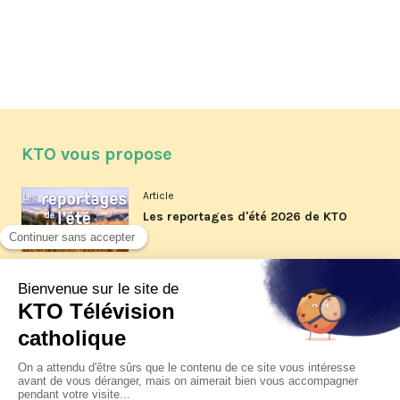
KTO vous propose
Article
Les reportages d'été 2026 de KTO
Article
La visite pastorale du pape Léon
XIV à Assise à suivre sur KTO le
jeudi 6 août
Article
Le pape en Uruguay, Argentine et
Pérou du 6 au 17 novembre 2026