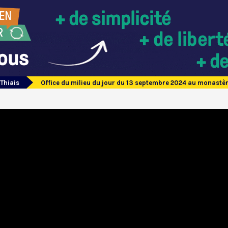
 Thiais
Office du milieu du jour du 13 septembre 2024 au monastèr