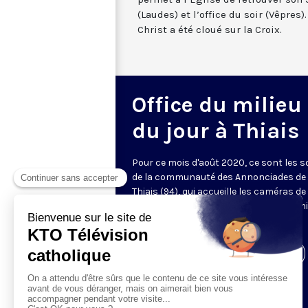
(Laudes) et l’office du soir (Vêpre
Christ a été cloué sur la Croix.
Office du milieu
du jour à Thiais
Pour ce mois d'août 2020, ce sont les 
de la communauté des Annonciades de
Thiais (94), qui accueille les caméras d
pour les laudes à 07h00 et l'office du mi
du jour à 11h45 (et non plus à 12h30).
Visiter la page de l'émission