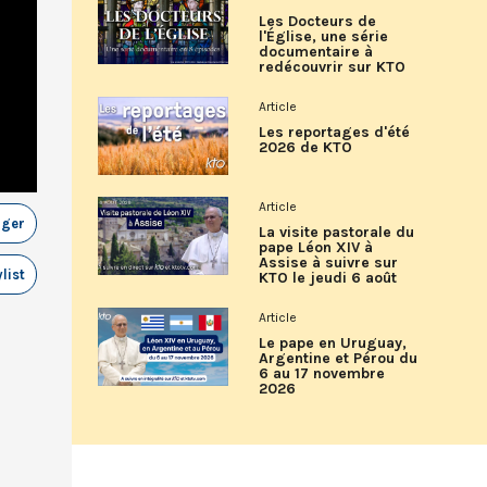
Les Docteurs de
l'Église, une série
documentaire à
redécouvrir sur KTO
Article
Les reportages d'été
2026 de KTO
Article
ager
La visite pastorale du
pape Léon XIV à
Assise à suivre sur
list
KTO le jeudi 6 août
Article
Le pape en Uruguay,
Argentine et Pérou du
6 au 17 novembre
2026