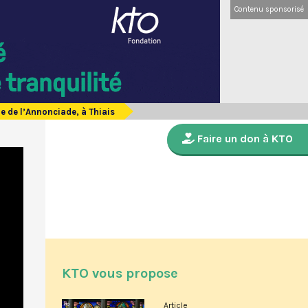
Contenu sponsorisé
e de l’Annonciade, à Thiais
Faire un don à KTO
KTO vous propose
Article