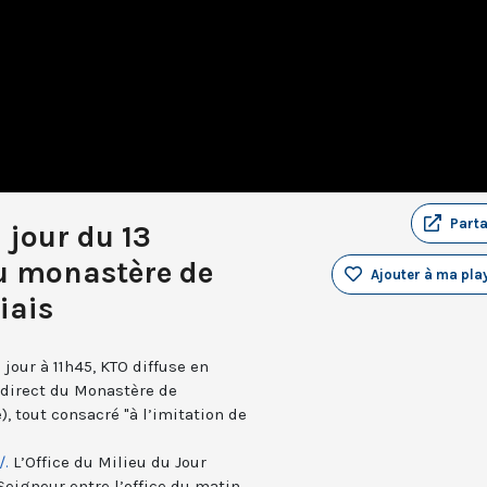
Part
 jour du 13
u monastère de
Ajouter à ma play
iais
jour à 11h45, KTO diffuse en
n direct du Monastère de
, tout consacré "à l’imitation de
/.
L’Office du Milieu du Jour
Seigneur entre l’office du matin