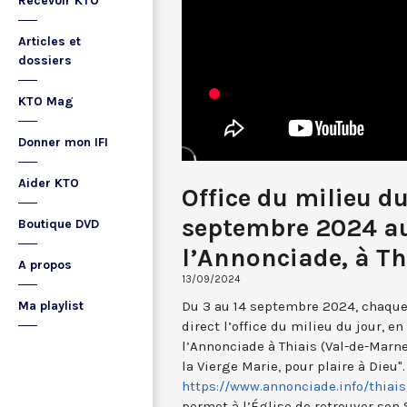
Recevoir KTO
Articles et
dossiers
KTO Mag
Donner mon IFI
Aider KTO
Office du milieu du
septembre 2024 a
Boutique DVD
l’Annonciade, à Th
A propos
13/09/2024
Du 3 au 14 septembre 2024, chaque 
Ma playlist
direct l’office du milieu du jour, e
l’Annonciade à Thiais (Val-de-Marne)
la Vierge Marie, pour plaire à Dieu".
https://www.annonciade.info/thiais
permet à l’Église de retrouver son 