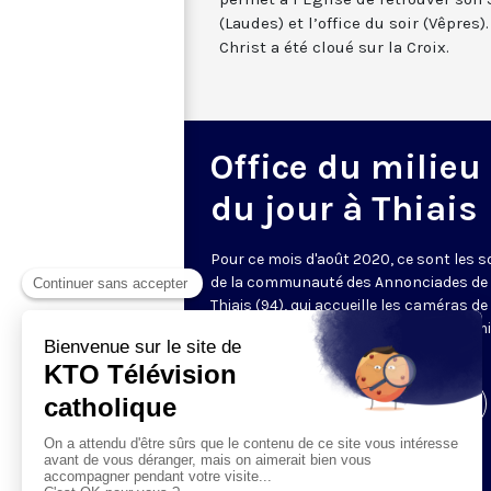
(Laudes) et l’office du soir (Vêpre
Christ a été cloué sur la Croix.
Office du milieu
du jour à Thiais
Pour ce mois d'août 2020, ce sont les 
de la communauté des Annonciades de
Thiais (94), qui accueille les caméras d
pour les laudes à 07h00 et l'office du mi
du jour à 11h45 (et non plus à 12h30).
Visiter la page de l'émission