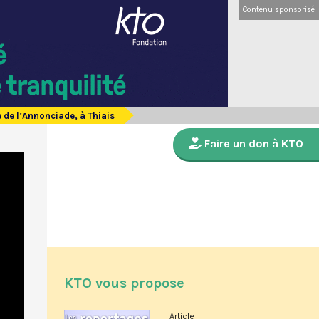
Contenu sponsorisé
 de l’Annonciade, à Thiais
Faire un don à KTO
KTO vous propose
Article