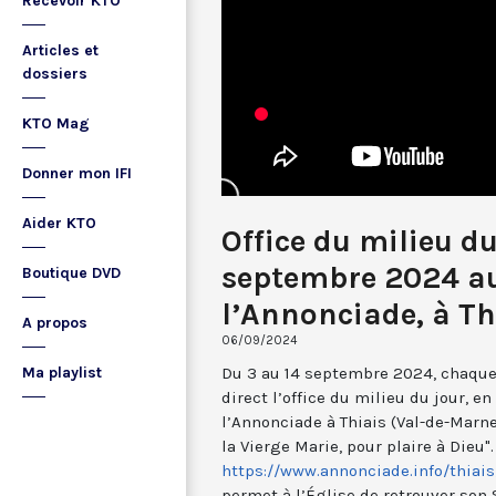
Recevoir KTO
Articles et
dossiers
KTO Mag
Donner mon IFI
Aider KTO
Office du milieu du
septembre 2024 a
Boutique DVD
l’Annonciade, à Th
A propos
06/09/2024
Du 3 au 14 septembre 2024, chaque 
Ma playlist
direct l’office du milieu du jour, e
l’Annonciade à Thiais (Val-de-Marne)
la Vierge Marie, pour plaire à Dieu".
https://www.annonciade.info/thiais
permet à l’Église de retrouver son 