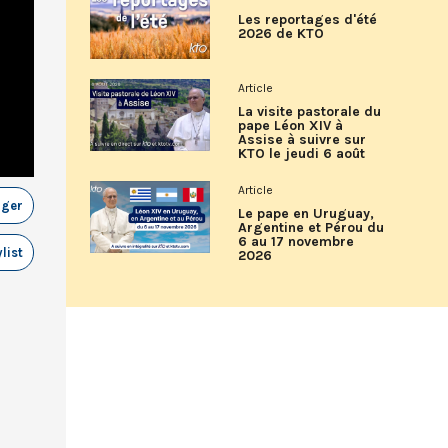
Les reportages d'été
2026 de KTO
Article
La visite pastorale du
pape Léon XIV à
Assise à suivre sur
KTO le jeudi 6 août
Article
ager
Le pape en Uruguay,
Argentine et Pérou du
6 au 17 novembre
list
2026