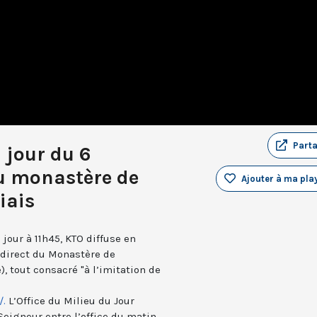
Part
 jour du 6
u monastère de
Ajouter à ma play
iais
jour à 11h45, KTO diffuse en
n direct du Monastère de
, tout consacré "à l’imitation de
/.
L’Office du Milieu du Jour
Seigneur entre l’office du matin