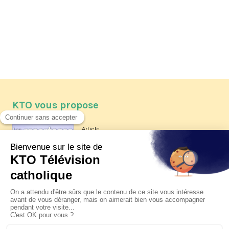
KTO vous propose
Article
Les reportages d'été 2026 de KTO
Article
La visite pastorale du pape Léon
XIV à Assise à suivre sur KTO le
jeudi 6 août
Article