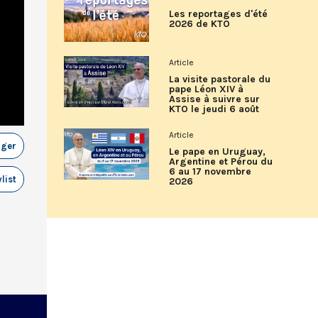
Les reportages d'été
2026 de KTO
Article
La visite pastorale du
pape Léon XIV à
Assise à suivre sur
KTO le jeudi 6 août
Article
ager
Le pape en Uruguay,
Argentine et Pérou du
6 au 17 novembre
list
2026