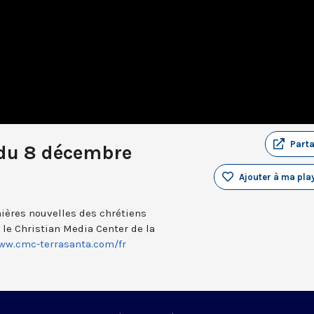
Part
du 8 décembre
Ajouter à ma play
ières nouvelles des chrétiens
c le Christian Media Center de la
www.cmc-terrasanta.com/fr