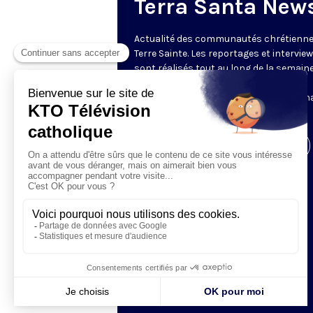
Terra Santa New
Actualité des communautés chrétienne
Terre Sainte. Les reportages et intervie
sont réalisés tout au long de la semain
le Centre des Médias de la Custodie
Franciscaine de Terre Sainte. En parten
avec le Franciscan Media Center.
Visiter la page de l'émission