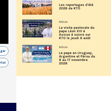
Les reportages d'été
2026 de KTO
Article
La visite pastorale du
pape Léon XIV à
Assise à suivre sur
KTO le jeudi 6 août
Article
ager
Le pape en Uruguay,
Argentine et Pérou du
6 au 17 novembre
list
2026