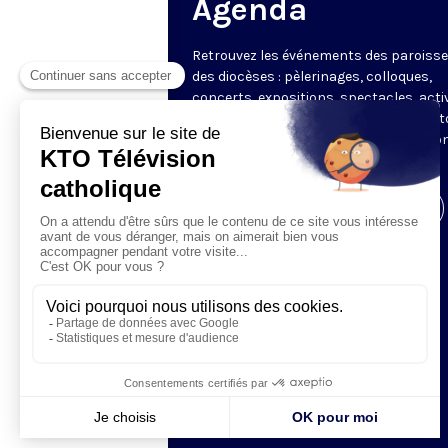
Agenda
Retrouvez les événements des paroisse
des diocèses : pèlerinages, colloques,
concerts, expositions, spectacles, acti
pour les enfants. Des rendez-vous part
en France sélectionnés par la rédactio
KTO.
Visiter la page de l'émission