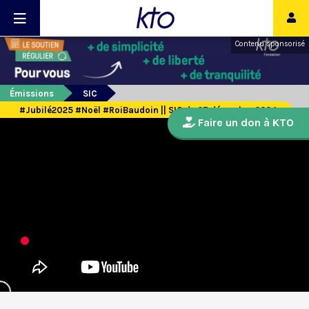
Contenu sponsorisé
Émissions
SIC
#Jubilé2025 #Noël #RoiBaudoin || SIC du 27 décembre 2024
Faire un don à KTO