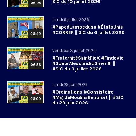
SIC du 10 juillet 2026
06:25
Lundi 6 juillet 2026
#PapeàLampedusa #ÉtatsUnis
#CORREF || SIC du 6 juillet 2026
06:42
Vendredi 3 juillet 2026
#FraternitéSaintPieX #FindeVie
#SoeurAlessandraSmerilli ||
06:56
#SIC du 3 juillet 2026
Lundi 29 juin 2026
#Ordinations #Consistoire
#MgrdeMoulinsBeaufort || #SIC
06:09
du 29 juin 2026