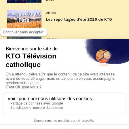
Article
Les reportages d'été 2026 de KTO
Article
La visite pastorale du pape Léon
XIV à Assise à suivre sur KTO le
jeudi 6 août
Article
Le pape en Uruguay, Argentine et
Pérou du 6 au 17 novembre 2026
© KTO 2026 —
Contact
—
Mentions légales