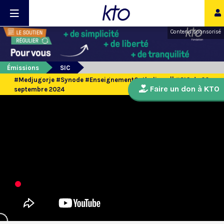
Contenu sponsorisé
Émissions
SIC
#Medjugorje #Synode #EnseignementCatholique || #SIC du 20
Faire un don à KTO
septembre 2024