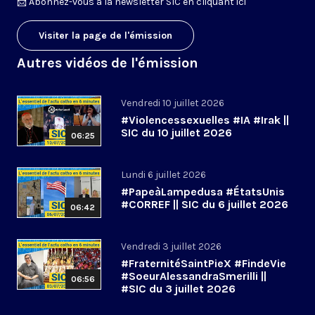
📩
Abonnez-vous à la newsletter SIC en cliquant ici
Visiter la page de l'émission
Autres vidéos de l'émission
Vendredi 10 juillet 2026
#Violencessexuelles #IA #Irak ||
SIC du 10 juillet 2026
06:25
Lundi 6 juillet 2026
#PapeàLampedusa #ÉtatsUnis
#CORREF || SIC du 6 juillet 2026
06:42
Vendredi 3 juillet 2026
#FraternitéSaintPieX #FindeVie
#SoeurAlessandraSmerilli ||
06:56
#SIC du 3 juillet 2026