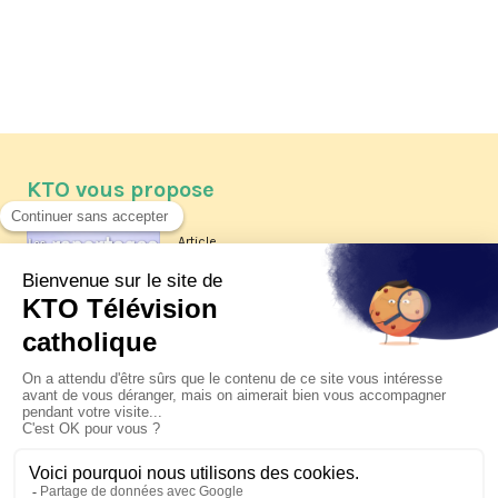
KTO vous propose
Article
Les reportages d'été 2026 de KTO
Article
La visite pastorale du pape Léon
XIV à Assise à suivre sur KTO le
jeudi 6 août
Article
Le pape en Uruguay, Argentine et
Pérou du 6 au 17 novembre 2026