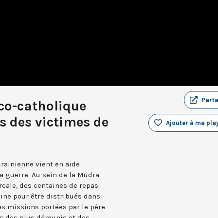
Part
éco-catholique
s des victimes de
Ajouter à ma play
krainienne vient en aide
 guerre. Au sein de la Mudra
arcale, des centaines de repas
ne pour être distribués dans
des missions portées par le père
ès des plus démunis et des