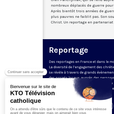
nombreux déplacés de guerre pour l
Après bientôt trois années de gue
plus pauvres ne faiblit pas. Son sou
Christ. Un reportage en partenariat
Reportage
Des reportages en France et dans le m
La diversité de l’engagement des chrét
se révèle à travers de grands évènemen
des projets locaux, auprès des person
fragiles, au service du Bien commun ou
l’évangélisation. Un regard d’espérance
le monde.
Visiter la page de l'émission