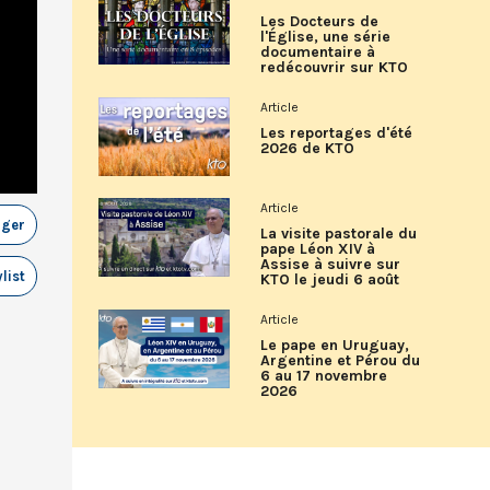
Les Docteurs de
l'Église, une série
documentaire à
redécouvrir sur KTO
Article
Les reportages d'été
2026 de KTO
Article
ager
La visite pastorale du
pape Léon XIV à
Assise à suivre sur
list
KTO le jeudi 6 août
Article
Le pape en Uruguay,
Argentine et Pérou du
6 au 17 novembre
2026