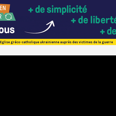
l’Eglise gréco-catholique ukrainienne auprès des victimes de la guerre