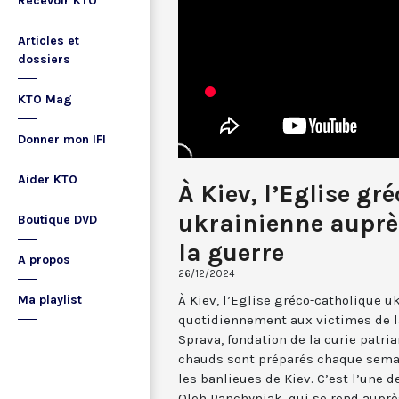
Recevoir KTO
Articles et
dossiers
KTO Mag
Donner mon IFI
Aider KTO
À Kiev, l’Eglise gr
ukrainienne auprè
Boutique DVD
la guerre
A propos
26/12/2024
À Kiev, l’Eglise gréco-catholique u
Ma playlist
quotidiennement aux victimes de la
Sprava, fondation de la curie patri
chauds sont préparés chaque semai
les banlieues de Kiev. C’est l’une 
Oleh Panchyniak, qui se rend aupr