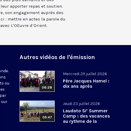
eur apporter repas et soutien.
rre, son engagement auprès des
ci : mettre en actes la parole du
 avec L’OEuvre d’Orient.
Autres vidéos de l'émission
onde.
Mercredi 29 juillet 2026
iens
Père Jacques Hamel :
ts ou
dix ans après
06:28
nes
 par
 sur
Jeudi 23 juillet 2026
Laudato Si’ Summer
Camp : des vacances
05:47
au rythme de la
conversion écologique