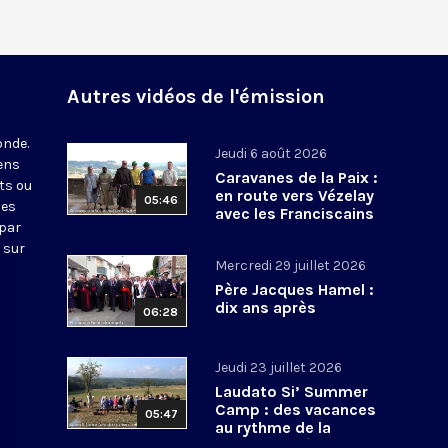
Autres vidéos de l'émission
onde.
Jeudi 6 août 2026
iens
Caravanes de la Paix :
ts ou
en route vers Vézelay
05:46
nes
avec les Franciscains
 par
 sur
Mercredi 29 juillet 2026
Père Jacques Hamel :
dix ans après
06:28
Jeudi 23 juillet 2026
Laudato Si’ Summer
Camp : des vacances
05:47
au rythme de la
conversion écologique