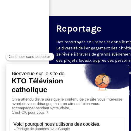
Reportage
Des reportages en France et dans le m
La diversité de l’engagement des chrét
se révèle à travers de grands évènemen
des projets locaux, auprès des person
fragiles, au service du Bien commun ou
l’évangélisation. Un regard d’espérance
le monde.
Visiter la page de l'émission