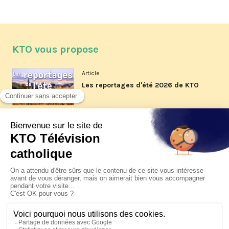
KTO vous propose
Article
Les reportages d'été 2026 de KTO
Article
La visite pastorale du pape Léon
XIV à Assise à suivre sur KTO le
jeudi 6 août
Article
Le pape en Uruguay, Argentine et
Pérou du 6 au 17 novembre 2026