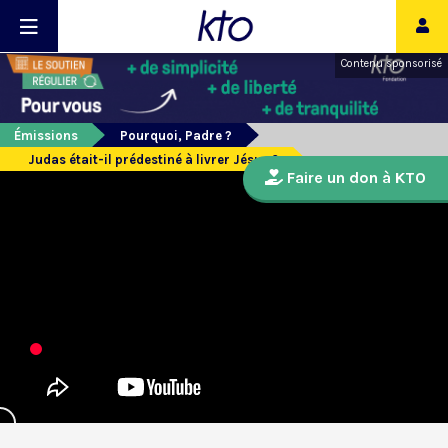
Contenu sponsorisé
Émissions
Pourquoi, Padre ?
Judas était-il prédestiné à livrer Jésus ?
Faire un don à KTO