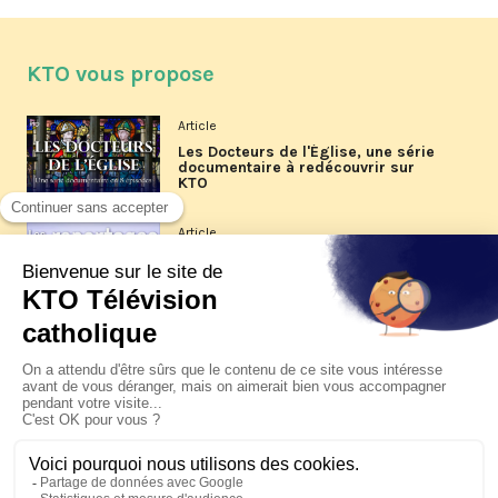
KTO vous propose
Article
Les Docteurs de l'Église, une série
documentaire à redécouvrir sur
KTO
Article
Les reportages d'été 2026 de KTO
Article
La visite pastorale du pape Léon
XIV à Assise à suivre sur KTO le
jeudi 6 août
Article
Le pape en Uruguay, Argentine et
Pérou du 6 au 17 novembre 2026