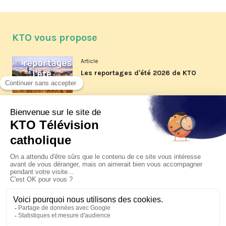
KTO vous propose
Article
Les reportages d'été 2026 de KTO
Article
La visite pastorale du pape Léon
XIV à Assise à suivre sur KTO le
jeudi 6 août
Article
Le pape en Uruguay, Argentine et
Pérou du 6 au 17 novembre 2026
© KTO 2026 —
Contact
—
Mentions légales