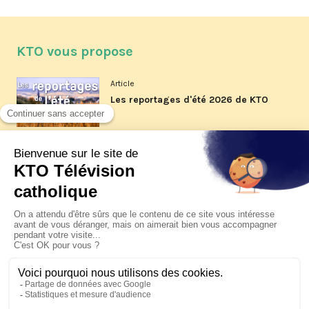
KTO vous propose
Article
Les reportages d'été 2026 de KTO
Article
La visite pastorale du pape Léon
XIV à Assise à suivre sur KTO le
jeudi 6 août
Article
Le pape en Uruguay, Argentine et
Pérou du 6 au 17 novembre 2026
© KTO 2026 —
Contact
—
Mentions légales