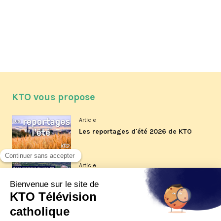
KTO vous propose
Article
Les reportages d'été 2026 de KTO
Article
La visite pastorale du pape Léon
XIV à Assise à suivre sur KTO le
jeudi 6 août
Article