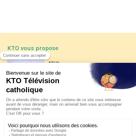
KTO vous propose
Article
Les reportages d'été 2026 de KTO
Article
La visite pastorale du pape Léon
XIV à Assise à suivre sur KTO le
jeudi 6 août
Article
Le pape en Uruguay, Argentine et
Pérou du 6 au 17 novembre 2026