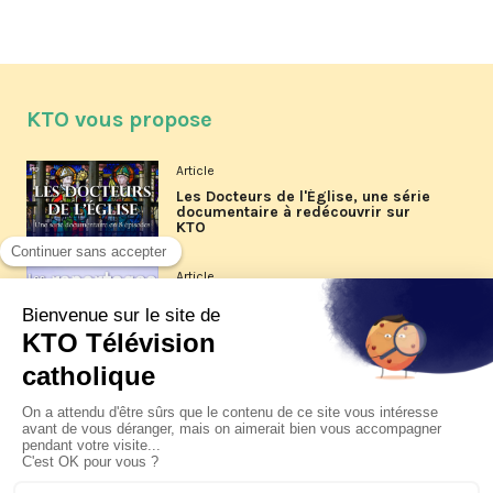
KTO vous propose
Article
Les Docteurs de l'Église, une série
documentaire à redécouvrir sur
KTO
Article
Les reportages d'été 2026 de KTO
Article
La visite pastorale du pape Léon
XIV à Assise à suivre sur KTO le
jeudi 6 août
Article