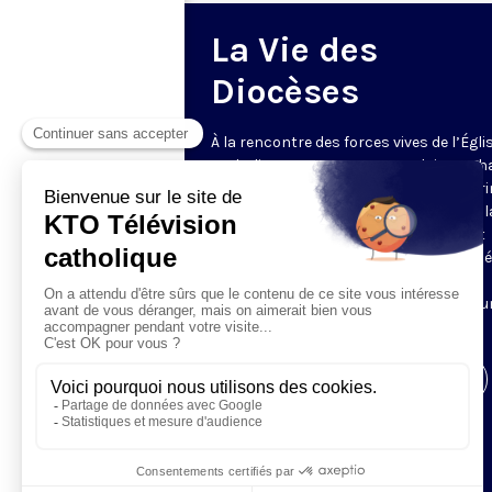
La Vie des
Diocèses
À la rencontre des forces vives de l’Égli
catholique en France et en Belgique. C
semaine, un évêque est reçu par Honori
Grasset pour remettre en perspective la
et l’actualité de son diocèse. Comment
l’Evangile est-il concrètement annoncé
Quelles sont les priorités pastorales ?
Reportages et interviews nourrissent u
échange franc et direct.
Visiter la page de l'émission