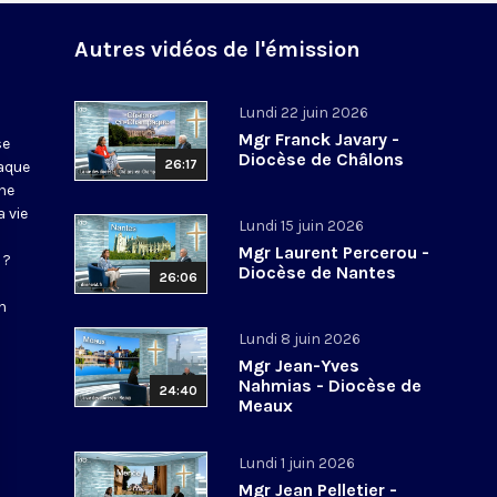
Autres vidéos de l'émission
Lundi 22 juin 2026
Mgr Franck Javary -
se
Diocèse de Châlons
26:17
haque
ne
 vie
Lundi 15 juin 2026
Mgr Laurent Percerou -
 ?
Diocèse de Nantes
26:06
n
Lundi 8 juin 2026
Mgr Jean-Yves
Nahmias - Diocèse de
24:40
Meaux
Lundi 1 juin 2026
Mgr Jean Pelletier -