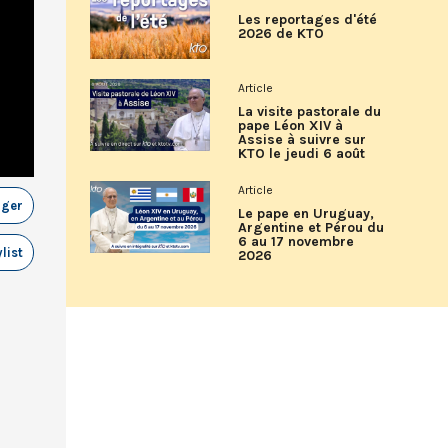
Les reportages d'été
2026 de KTO
Article
La visite pastorale du
pape Léon XIV à
Assise à suivre sur
KTO le jeudi 6 août
Article
ager
Le pape en Uruguay,
Argentine et Pérou du
6 au 17 novembre
list
2026