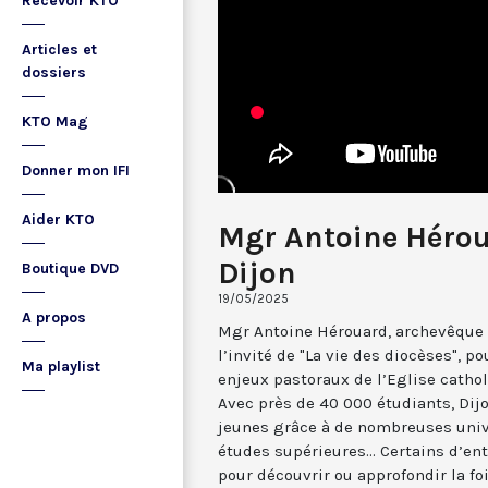
Recevoir KTO
Articles et
dossiers
KTO Mag
Donner mon IFI
Aider KTO
Mgr Antoine Hérou
Dijon
Boutique DVD
19/05/2025
A propos
Mgr Antoine Hérouard, archevêque 
l’invité de "La vie des diocèses", po
Ma playlist
enjeux pastoraux de l’Eglise cathol
Avec près de 40 000 étudiants, Dijo
jeunes grâce à de nombreuses univ
études supérieures... Certains d’en
pour découvrir ou approfondir la fo