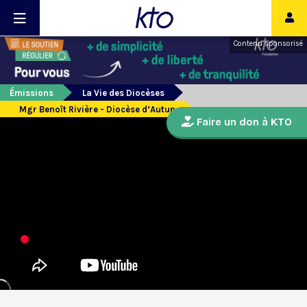
Contenu sponsorisé
Émissions
La Vie des Diocèses
Mgr Benoît Rivière - Diocèse d’Autun
Faire un don à KTO