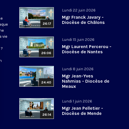
Lundi 22 juin 2026
Mgr Franck Javary -
se
Diocèse de Châlons
26:17
haque
ne
 vie
Lundi 15 juin 2026
Mgr Laurent Percerou -
 ?
Diocèse de Nantes
26:06
n
Lundi 8 juin 2026
Mgr Jean-Yves
Nahmias - Diocèse de
24:40
Meaux
Lundi 1 juin 2026
Mgr Jean Pelletier -
Diocèse de Mende
26:14