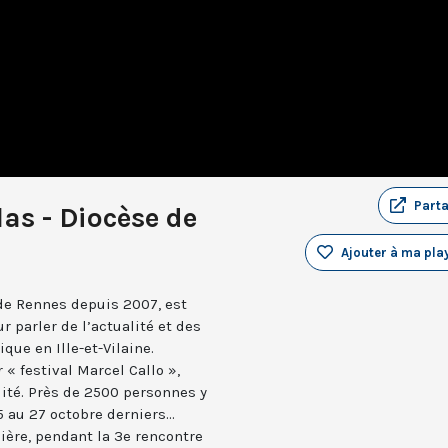
Part
las - Diocèse de
Ajouter à ma play
de Rennes depuis 2007, est
ur parler de l’actualité et des
que en Ille-et-Vilaine.
« festival Marcel Callo »,
alité. Près de 2500 personnes y
 au 27 octobre derniers...
ère, pendant la 3e rencontre