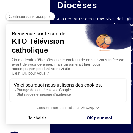
Diocèses
À la rencontre des forces vives de l’Égli
catholique en France et en Belgique. C
semaine, un évêque est reçu par Honori
Grasset pour remettre en perspective la
et l’actualité de son diocèse. Comment
l’Evangile est-il concrètement annoncé
Quelles sont les priorités pastorales ?
Reportages et interviews nourrissent u
échange franc et direct.
Visiter la page de l'émission