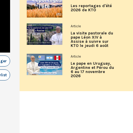
Les reportages d'été
2026 de KTO
Article
La visite pastorale du
pape Léon XIV à
Assise à suivre sur
KTO le jeudi 6 août
Article
ager
Le pape en Uruguay,
Argentine et Pérou du
6 au 17 novembre
list
2026