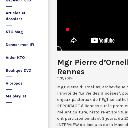
Recevoir KTO
Articles et
dossiers
KTO Mag
Donner mon IFI
Aider KTO
Mgr Pierre d’Ornel
Rennes
Boutique DVD
11/11/2024
A propos
Mgr Pierre d’Ornellas, archevêque 
l’invité de "La Vie des diocèses", po
Ma playlist
enjeux pastoraux de l’Eglise catholi
REPORTAGE à Rennes sur le premier 
mêlant culture, histoire et spiritu
ont participé pendant 3 jours, du 25
INTERVIEW de Jacques de la Masseli