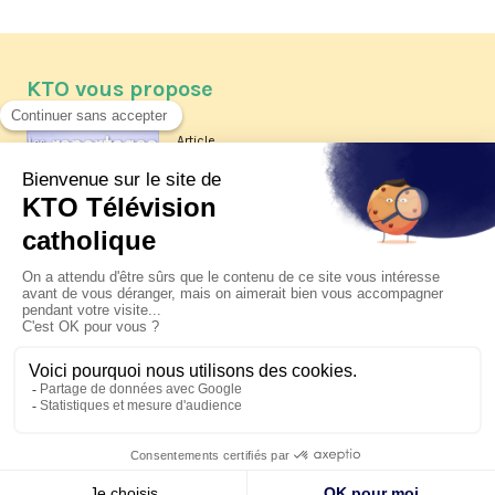
KTO vous propose
Article
Les reportages d'été 2026 de KTO
Article
La visite pastorale du pape Léon
XIV à Assise à suivre sur KTO le
jeudi 6 août
Article
Le pape en Uruguay, Argentine et
Pérou du 6 au 17 novembre 2026