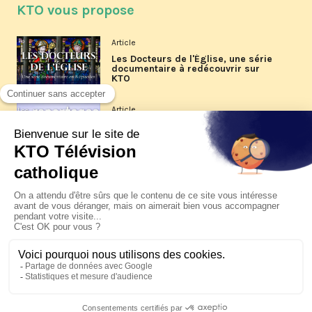
KTO vous propose
Article
Les Docteurs de l'Église, une série
documentaire à redécouvrir sur
KTO
Article
Les reportages d'été 2026 de KTO
Article
La visite pastorale du pape Léon
XIV à Assise à suivre sur KTO le
jeudi 6 août
Article
Le pape en Uruguay, Argentine et
Pérou du 6 au 17 novembre 2026