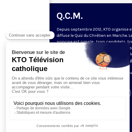
Q.C.M.
Depuis septembre 2012, KTO organise e
diffuse le Quiz du Chrétien en Marche. L
principe est simple : trois candidats, tr
manches. Les deux premières manches
jeu permettent de choisir les deux meil
candidats pour la manche finale. Le ga
de l'émission revient à la fin du mois se
confronter à deux autres gagnants po
tenter de gagner le lot majeur.
Visiter la page de l'émission