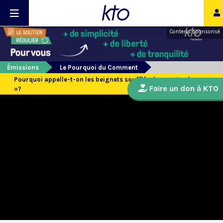
Contenu sponsorisé
Émissions
Le Pourquoi du Comment
Pourquoi appelle-t-on les beignets soufflés des « pets-de-nonne
Faire un don à KTO
»?