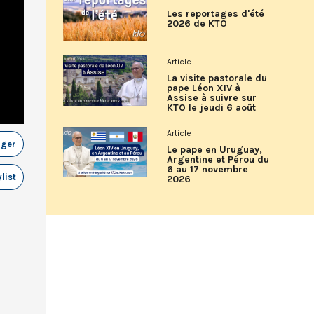
Les reportages d'été
2026 de KTO
Article
La visite pastorale du
pape Léon XIV à
Assise à suivre sur
KTO le jeudi 6 août
Article
ager
Le pape en Uruguay,
Argentine et Pérou du
6 au 17 novembre
list
2026