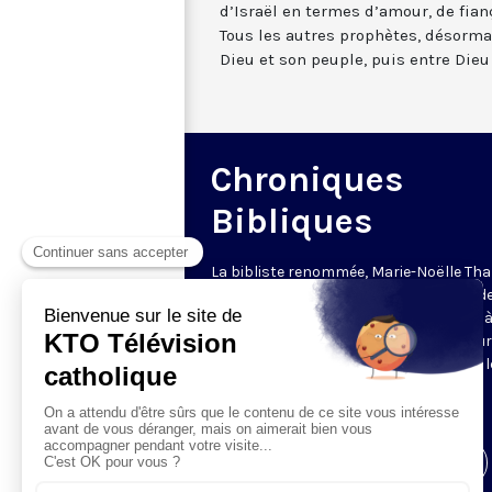
d’Israël en termes d’amour, de fia
Tous les autres prophètes, désorma
Dieu et son peuple, puis entre Dieu
Chroniques
Bibliques
La bibliste renommée, Marie-Noëlle Tha
traduit et médite les psaumes depuis d
nombreuses années sur KTO. Elle livre 
présent tous leurs sucs, développe leu
thèmes transversaux, leurs liens avec l
montées à Jérusalem, les fêtes et les
épisodes bibliques.
Visiter la page de l'émission