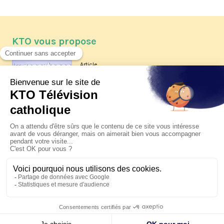
KTO vous propose
Article
Les reportages d'été 2026 de KTO
Article
La visite pastorale du pape Léon
XIV à Assise à suivre sur KTO le
jeudi 6 août
Article
Le pape en Uruguay, Argentine et
Pérou du 6 au 17 novembre 2026