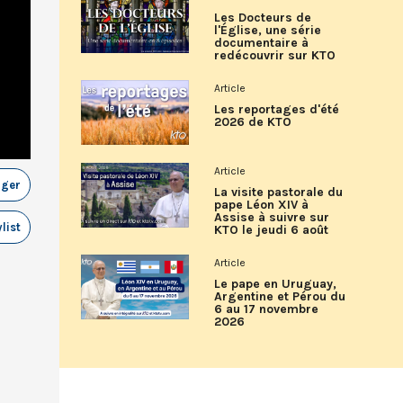
Les Docteurs de
l'Église, une série
documentaire à
redécouvrir sur KTO
Article
Les reportages d'été
2026 de KTO
Article
ager
La visite pastorale du
pape Léon XIV à
Assise à suivre sur
list
KTO le jeudi 6 août
Article
Le pape en Uruguay,
Argentine et Pérou du
6 au 17 novembre
2026