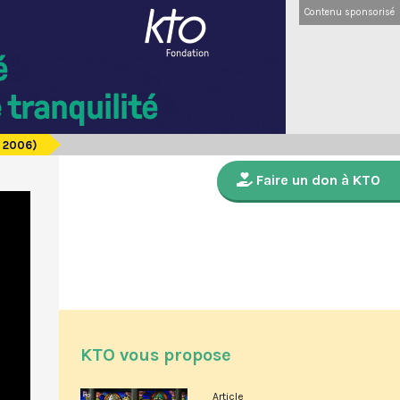
Contenu sponsorisé
- 2006)
Faire un don à KTO
KTO vous propose
Article