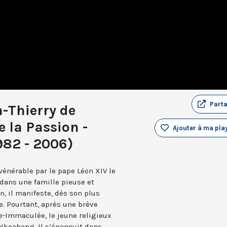
Part
n-Thierry de
e la Passion -
Ajouter à ma play
82 - 2006)
vénérable par le pape Léon XIV le
 dans une famille pieuse et
, il manifeste, dès son plus
re. Pourtant, après une brève
e-Immaculée, le jeune religieux
Nkoabang. Il s’épanouit dans