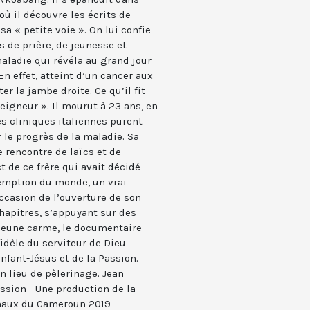
où il découvre les écrits de
sa « petite voie ». On lui confie
 de prière, de jeunesse et
maladie qui révéla au grand jour
En effet, atteint d’un cancer aux
er la jambe droite. Ce qu’il fit
Seigneur ». Il mourut à 23 ans, en
es cliniques italiennes purent
r le progrès de la maladie. Sa
 rencontre de laïcs et de
t de ce frère qui avait décidé
demption du monde, un vrai
’occasion de l’ouverture de son
chapitres, s’appuyant sur des
 jeune carme, le documentaire
idèle du serviteur de Dieu
Enfant-Jésus et de la Passion.
n lieu de pèlerinage. Jean
assion - Une production de la
haux du Cameroun 2019 -