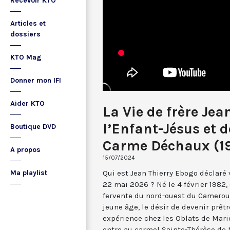
Recevoir KTO
Articles et
dossiers
KTO Mag
Donner mon IFI
Aider KTO
La Vie de frère Jea
l’Enfant-Jésus et d
Boutique DVD
Carme Déchaux (19
A propos
15/07/2024
Qui est Jean Thierry Ebogo déclaré 
Ma playlist
22 mai 2026 ? Né le 4 février 1982,
fervente du nord-ouest du Cameroun
jeune âge, le désir de devenir prêt
expérience chez les Oblats de Mari
entre au carmel Sainte-Thérèse de 