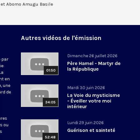
ol et Abomo Amugu Basile
Autres vidéos de l'émission
Dimanche 26 juillet 2026
 par
Père Hamel - Martyr de
ie
la République
01:50
La
nt en
e, une
Mardi 30 juin 2026
ard de
La Voie du mysticisme
- Éveiller votre moi
34:05
intérieur
ures
Lundi 29 juin 2026
ts ou
Guérison et sainteté
es
52:48