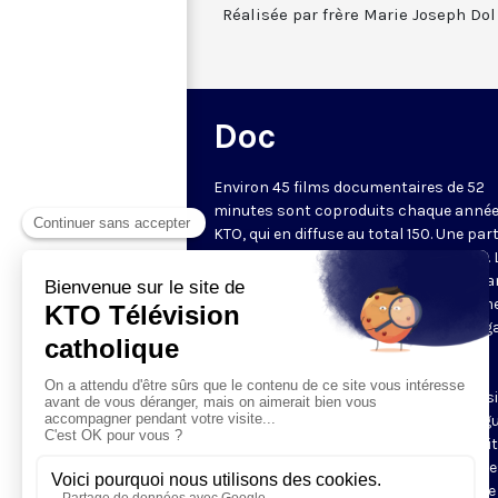
Réalisée par frère Marie Joseph D
Doc
Environ 45 films documentaires de 52
minutes sont coproduits chaque année
KTO, qui en diffuse au total 150. Une part
d'entre eux est disponible sur Internet. 
chaîne privilégie des documents metta
valeur une vision chrétienne de l'homm
lecture des questions de société au reg
la doctrine sociale de l'Église, une
(re)découverte du patrimoine culturel
chrétien. Les documentaires sont aussi
l'occasion de découvrir des grandes fig
du christianisme, à travers des portrai
des récits, et de partir à la rencontre d
communautés chrétiennes à travers le