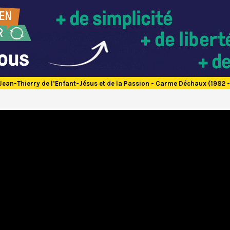
e Jean-Thierry de l’Enfant-Jésus et de la Passion - Carme Déchaux (1982 